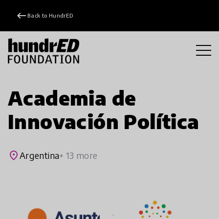
keyboard_backspace
Back to HundrED
Academia de
Innovación Política
place
Argentina
+ 13 more