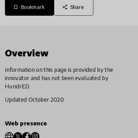
Bookmark
Share
bookmark_border
share
Overview
Information on this page is provided by the
innovator and has not been evaluated by
HundrED.
Updated October 2020
Web presence