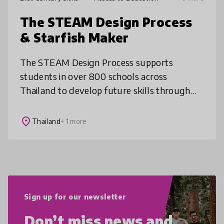
The STEAM Design Process
& Starfish Maker
The STEAM Design Process supports
students in over 800 schools across
Thailand to develop future skills through
hands-on learning connected to real life.
Designed to fit any context, even with
place
Thailand
+ 1 more
limited
Sign up for our newsletter
Don’t miss news and