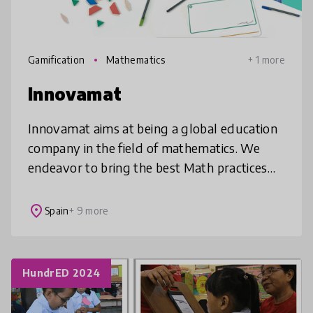
Gamification
Mathematics
+ 1 more
Innovamat
Innovamat aims at being a global education
company in the field of mathematics. We
endeavor to bring the best Math practices
everywhere. More than 1,700 schools will be
using Innovamat as of September
place
Spain
+ 9 more
HundrED 2024