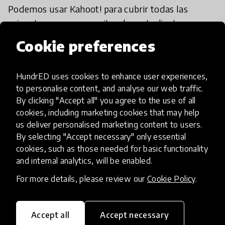
Podemos usar Kahoot! para cubrir todas las
asignaturas y eso permite a los estudiantes
interactuar con otros jugadores en más de 206
Cookie preferences
países. Es una oportunidad única para ampliar el
aprendizaje más allá del aula y hasta casa a través
HundrED uses cookies to enhance user experiences,
de una aplicación móvil. Los estudiantes pueden
to personalise content, and analyse our web traffic.
jugar con su familia o usarla para consolidar
By clicking "Accept all" you agree to the use of all
aprendizajes en la preparación de exámenes. Los
cookies, including marketing cookies that may help
profesores pueden utilizar Kahoot! en el colegio
us deliver personalised marketing content to users.
con los alumnos y asignarlos fácilmente como
By selecting "Accept necessary" only essential
cookies, such as those needed for basic functionality
tareas a través de la aplicación móvil. El profesor
and internal analytics, will be enabled.
se puede descargar los resultados del juego y
utilizarlos como herramienta de evaluación,
For more details, please review our
Cookie Policy
.
permitiendo a cada profesor individualizar el
aprendizaje de los estudiantes de forma efectiva.
Accept all
Accept necessary