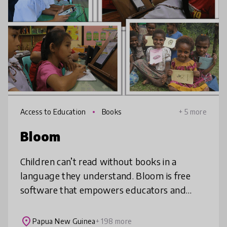
Access to Education
Books
+ 5 more
Bloom
Children can’t read without books in a
language they understand. Bloom is free
software that empowers educators and
communities to create books in any
language even with limited tech skills. With
place
Papua New Guinea
+ 198 more