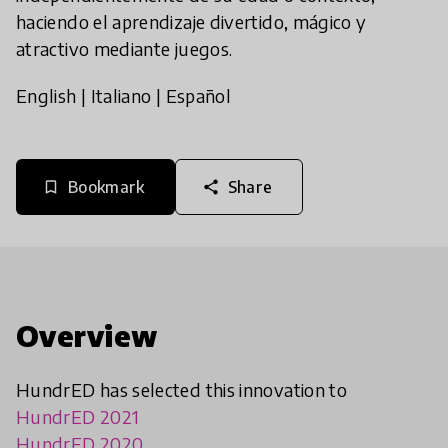
haciendo el aprendizaje divertido, mágico y
atractivo mediante juegos.
English
|
Italiano
|
Español
Bookmark
Share
bookmark_border
share
Overview
HundrED has selected this innovation to
HundrED 2021
HundrED 2020