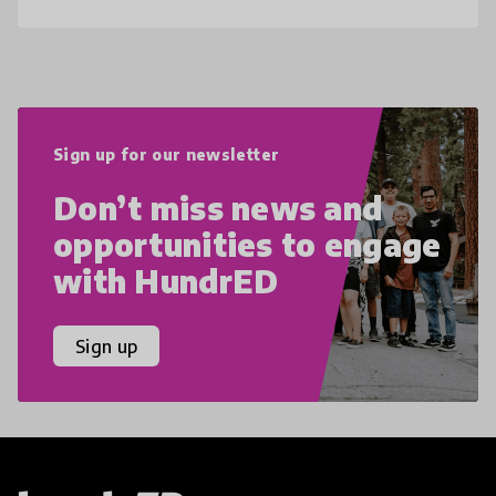
Bloo
Sign up for our newsletter
Don’t miss news and
opportunities to engage
with HundrED
Sign up