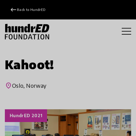
keyboard_backspace
Back to HundrED
Kahoot!
place
Oslo, Norway
HundrED 2021